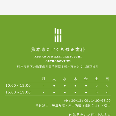
社を介して入手しています。
歯を動かすことで歯根が吸収して短くなることがあります。ま
た、歯ぐきがやせて下がることがあります。
国内にもマウスピース型矯正装置として医薬品医療機器等法(薬機
法)の承認を受けているものは複数存在します。
ごくまれに歯が骨と癒着し、歯が動かないことがあります。
マウスピース型矯正装置(製品名インビザライン)は1997年に
ごくまれに歯を動かすことで神経が障害を受け、壊死することが
FDA(米国食品医薬品局)により医療機器として認証を受けていま
あります。
す。
矯正治療中に金属等のアレルギー症状が出ることがあります。
マウスピース型矯正装置(製品名インビザライン)は完成物薬機法対
象外の矯正歯科装置であり、承認薬品を対象とする医薬品副作用
矯正治療中に「顎関節で音が鳴る、あごが痛い、口が開けにく
被害救済制度の対象外となる場合があります。
い」などの顎関節症状が出ることがあります。
様々な問題による影響で、当初予定した治療計画を変更する可能
性があります。
熊本市東区の矯正歯科専門医院｜熊本東たけぐち矯正歯科
歯の形を修正や、咬み合わせの微調整を行う可能性があります。
月
火
水
木
金
土
日
矯正装置を誤飲する可能性があります。
10:00～13:00
-
●
●
●
●
○
○
15:00～19:00
-
●
●
●
●
○
○
装置を外す際、エナメル質に微小な亀裂が入る可能性や、かぶせ
物（補綴物）の一部が破損する可能性があります。
○9：30~13：00 / 14:00~18:00
※休診日：毎週月曜・木日隔週（週休２日）・祝日
装置を外した後、保定装置を指示通り使用しないと後戻りの生じ
る可能性が高くなります。
休診日カレンダーをみる