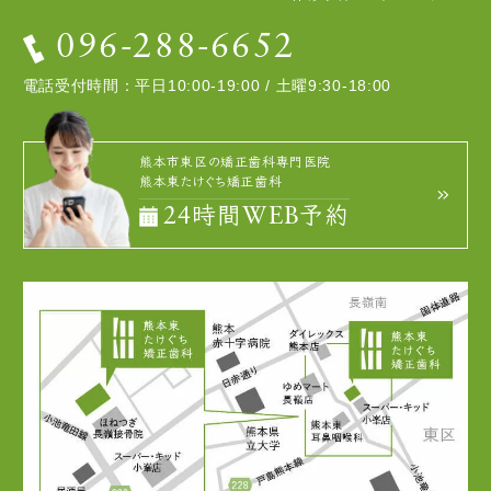
矯正治療中や矯正治療終了後に、現在の咬み合わせに合った状態
のかぶせ物（補綴物）やむし歯の治療（修復物）などをやりなお
096-288-6652
す可能性があります。
電話受付時間：平日10:00-19:00 / 土曜9:30-18:00
あごの成長発育により咬み合わせや歯並びが変化する可能性があ
ります。
治療後に親知らずが生え、凸凹が生じる可能性があります。加齢
や歯周病等により歯を支えている骨がやせると咬み合わせや歯並
熊本市東区の矯正歯科専門医院
びが変化することがあります。その場合、再治療等が必要になる
熊本東たけぐち矯正歯科
ことがあります。
24時間WEB予約
矯正歯科治療は、一度始めると元の状態に戻すことは難しくなり
ます。