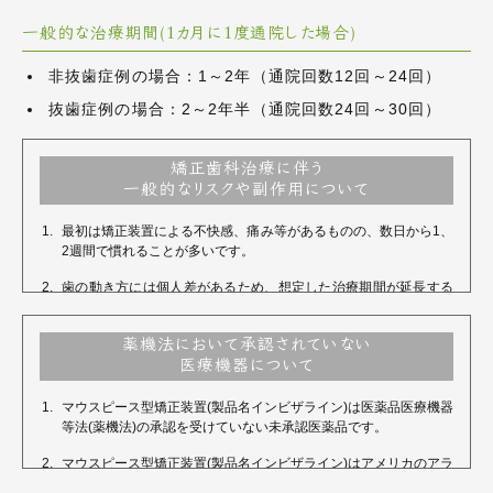
一般的な治療期間(1カ月に1度通院した場合)
非抜歯症例の場合：1～2年（通院回数12回～24回）
抜歯症例の場合：2～2年半（通院回数24回～30回）
矯正歯科治療に伴う
一般的なリスクや副作用について
最初は矯正装置による不快感、痛み等があるものの、数日から1、
2週間で慣れることが多いです。
歯の動き方には個人差があるため、想定した治療期間が延長する
可能性があります。
装置の使用状況、顎間ゴムの使用状況、定期的な通院等、矯正治
薬機法において承認されていない
療は患者さんの努力が必要となります。それらが治療結果や治療
医療機器について
期間に影響します。
マウスピース型矯正装置(製品名インビザライン)は医薬品医療機器
治療中は、装置が付くため歯が磨きにくくなります。むし歯や歯
等法(薬機法)の承認を受けていない未承認医薬品です。
周病のリスクが高まるため、丁寧なブラッシングや、定期的なメ
ンテナンスが重要になります。また、歯が動くと隠れていたむし
マウスピース型矯正装置(製品名インビザライン)はアメリカのアラ
歯が見えるようになることもあります。
インテクノロジー社の製品の商標です。インビザラインジャパン