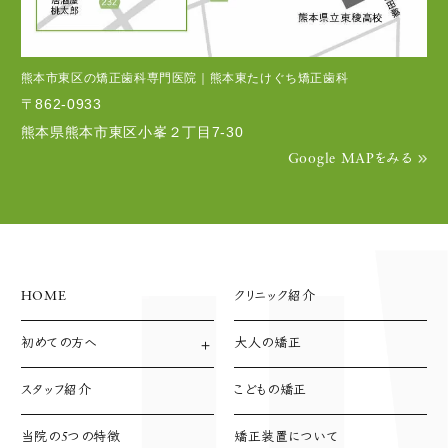
熊本市東区の矯正歯科専門医院｜熊本東たけぐち矯正歯科
〒862-0933
熊本県熊本市東区小峯２丁目7-30
Google MAPをみる
HOME
クリニック紹介
初めての方へ
大人の矯正
診療方針
診療の流れ
スタッフ紹介
こどもの矯正
支払い方法
当院の5つの特徴
矯正装置について