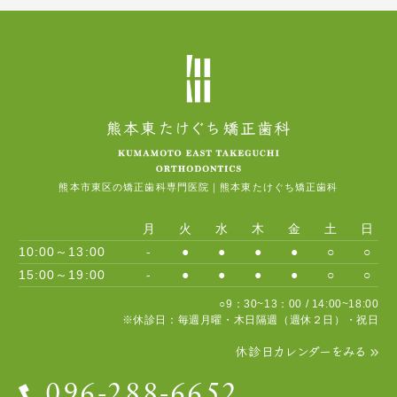
法)の承認を受けているものは複数存在します。
ごくまれに歯が骨と癒着し、歯が動かないことがあります。
マウスピース型矯正装置(製品名インビザライン)は1997年に
ごくまれに歯を動かすことで神経が障害を受け、壊死することが
FDA(米国食品医薬品局)により医療機器として認証を受けていま
あります。
す。
矯正治療中に金属等のアレルギー症状が出ることがあります。
マウスピース型矯正装置(製品名インビザライン)は完成物薬機法対
象外の矯正歯科装置であり、承認薬品を対象とする医薬品副作用
矯正治療中に「顎関節で音が鳴る、あごが痛い、口が開けにく
被害救済制度の対象外となる場合があります。
い」などの顎関節症状が出ることがあります。
様々な問題による影響で、当初予定した治療計画を変更する可能
性があります。
熊本市東区の矯正歯科専門医院｜熊本東たけぐち矯正歯科
歯の形を修正や、咬み合わせの微調整を行う可能性があります。
月
火
水
木
金
土
日
矯正装置を誤飲する可能性があります。
10:00～13:00
-
●
●
●
●
○
○
15:00～19:00
-
●
●
●
●
○
○
装置を外す際、エナメル質に微小な亀裂が入る可能性や、かぶせ
物（補綴物）の一部が破損する可能性があります。
○9：30~13：00 / 14:00~18:00
※休診日：毎週月曜・木日隔週（週休２日）・祝日
装置を外した後、保定装置を指示通り使用しないと後戻りの生じ
る可能性が高くなります。
休診日カレンダーをみる
矯正治療中や矯正治療終了後に、現在の咬み合わせに合った状態
のかぶせ物（補綴物）やむし歯の治療（修復物）などをやりなお
096-288-6652
す可能性があります。