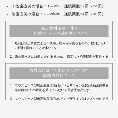
非抜歯症例の場合：1～2年（通院回数12回～24回）
抜歯症例の場合：2～2年半（通院回数24回～30回）
矯正歯科治療に伴う
一般的なリスクや副作用について
最初は矯正装置による不快感、痛み等があるものの、数日から1、
2週間で慣れることが多いです。
歯の動き方には個人差があるため、想定した治療期間が延長する
可能性があります。
装置の使用状況、顎間ゴムの使用状況、定期的な通院等、矯正治
薬機法において承認されていない
療は患者さんの努力が必要となります。それらが治療結果や治療
医療機器について
期間に影響します。
マウスピース型矯正装置(製品名インビザライン)は医薬品医療機器
治療中は、装置が付くため歯が磨きにくくなります。むし歯や歯
等法(薬機法)の承認を受けていない未承認医薬品です。
周病のリスクが高まるため、丁寧なブラッシングや、定期的なメ
ンテナンスが重要になります。また、歯が動くと隠れていたむし
マウスピース型矯正装置(製品名インビザライン)はアメリカのアラ
歯が見えるようになることもあります。
インテクノロジー社の製品の商標です。インビザラインジャパン
社を介して入手しています。
歯を動かすことで歯根が吸収して短くなることがあります。ま
た、歯ぐきがやせて下がることがあります。
国内にもマウスピース型矯正装置として医薬品医療機器等法(薬機