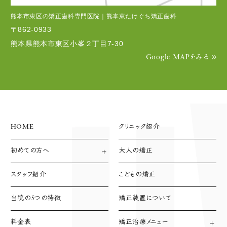
熊本市東区の矯正歯科専門医院｜熊本東たけぐち矯正歯科
〒862-0933
熊本県熊本市東区小峯２丁目7-30
Google MAPをみる
HOME
クリニック紹介
初めての方へ
大人の矯正
診療方針
診療の流れ
スタッフ紹介
こどもの矯正
支払い方法
当院の5つの特徴
矯正装置について
料金表
矯正治療メニュー